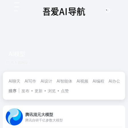
AI模型
共 1 篇网址
AI聊天
AI写作
AI设计
AI智能体
AI视频
AI编程
AI办公
A
排序
发布
更新
浏览
点赞
腾讯混元大模型
腾讯自研千亿参数大模型