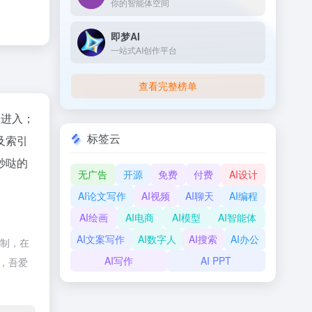
你的智能体空间
即梦AI
一站式AI创作平台
查看完整榜单
"进入；
标签云
及索引
秒哒的
无广告
开源
免费
付费
AI设计
AI论文写作
AI视频
AI聊天
AI编程
AI绘画
AI电商
AI模型
AI智能体
AI文案写作
AI数字人
AI搜索
AI办公
控制，在
AI写作
AI PPT
除，吾爱