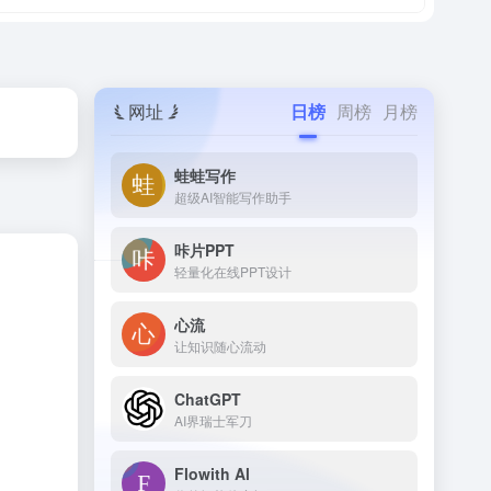
网址
日榜
周榜
月榜
蛙蛙写作
超级AI智能写作助手
咔片PPT
轻量化在线PPT设计
心流
让知识随心流动
ChatGPT
AI界瑞士军刀
Flowith Al