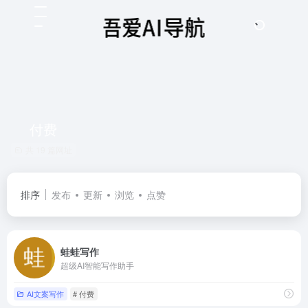
付费
共 19 篇网址
排序
发布
更新
浏览
点赞
蛙蛙写作
超级AI智能写作助手
AI文案写作
# 付费