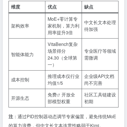
维度
优点
缺点
MoE+零计算专
中文长文本处理
架构效率
家机制，算力利
待加强
用率提升3倍
VitaBench复杂
场景得分
专业医疗等领域
智能体能力
24.30（全球第
需微调
一）
推理成本仅行业
企业级API文档
成本控制
均值1/5
尚不完善
免费
开放全
社区工具链建设
开源生态
部模型权重
初期
注
：通过PID控制器动态调节专家偏置，避免传统MoE
的算力浪费，但中文长文本连贯性略弱于Kimi。