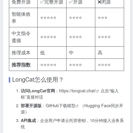
免费开源
✅完整开源
✅开源
❌闭源
智能体效
⭐⭐⭐⭐⭐
⭐⭐⭐⭐
⭐⭐⭐
率
中文指令
⭐⭐⭐⭐⭐
⭐⭐⭐⭐
⭐⭐⭐⭐
遵循
推理成本
低
中
高
推荐指数
⭐⭐⭐⭐⭐
⭐⭐⭐⭐
⭐⭐⭐⭐
LongCat怎么使用？
访问LongCat官网
：
https://longcat.chat/
点击“输入
框”直接对话
部署开源版
：
GitHub下载模型
（Hugging Face同步开
源）
API集成
：企业用户申请云托管密钥，10分钟接入业务系
统