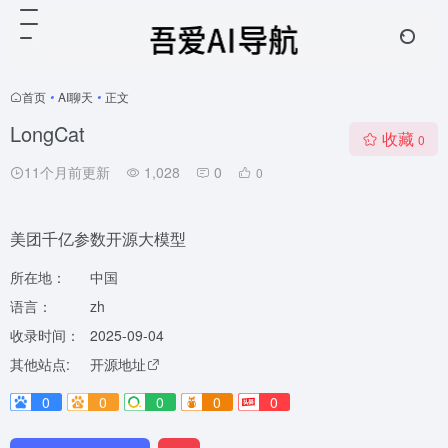
首页
•
AI聊天
•
正文
LongCat
收藏
0
11个月前更新
1,028
0
0
美团千亿参数开源大模型
所在地：
中国
语言：
zh
收录时间：
2025-09-04
其他站点:
开源地址
0
0
0
0
0