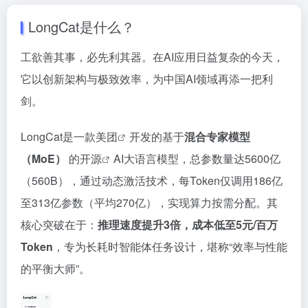
LongCat是什么？
工欲善其事，必先利其器。在AI应用日益复杂的今天，
它以创新架构与极致效率，为中国AI领域再添一把利
剑。
LongCat是一款
美团
开发的基于
混合专家模型
（MoE）
的
开源
AI大语言模型，总参数量达5600亿
（560B），通过动态激活技术，每Token仅调用186亿
至313亿参数（平均270亿），实现算力按需分配。其
核心突破在于：
推理速度提升3倍，成本低至5元/百万
Token
，专为长耗时智能体任务设计，堪称“效率与性能
的平衡大师”。