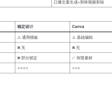
口播文案生成+剪映视频剪辑
稿定设计
Canva
⚠️ 通用模板
⚠️ 基础编辑
❌ 无
❌ 无
❌ 部分锁定
✅ 有限素材
⭐⭐⭐⭐
⭐⭐⭐