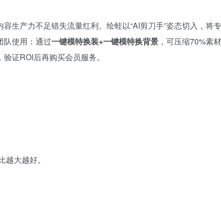
容生产力不足错失流量红利。绘蛙以“AI剪刀手”姿态切入，将专
团队使用：通过
一键模特换装+一键模特换背景
，可压缩70%素
，验证ROI后再购买会员服务。
比越大越好。