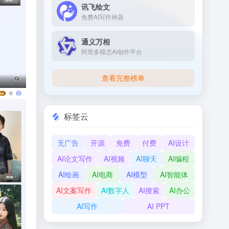
讯飞绘文
免费AI写作神器
通义万相
阿里多模态AI创作平台
查看完整榜单
标签云
无广告
开源
免费
付费
AI设计
AI论文写作
AI视频
AI聊天
AI编程
AI绘画
AI电商
AI模型
AI智能体
AI文案写作
AI数字人
AI搜索
AI办公
AI写作
AI PPT