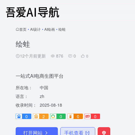
首页
•
AI设计
•
AI绘画
•
绘蛙
绘蛙
12个月前更新
876
0
0
一站式AI电商生图平台
所在地：
中国
语言：
zh
收录时间：
2025-08-18
0
2
0
0
0
打开网站
手机查看