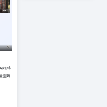
I模特
覆盖商