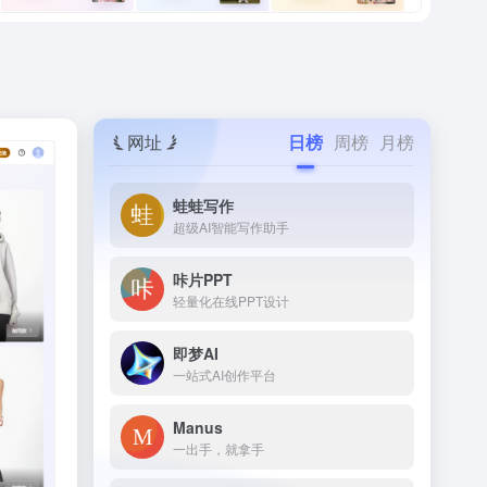
网址
日榜
周榜
月榜
蛙蛙写作
超级AI智能写作助手
咔片PPT
轻量化在线PPT设计
即梦AI
一站式AI创作平台
Manus
一出手，就拿手