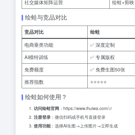
社交媒体矩阵运营
绘蛙+剪映
绘蛙与竞品对比
竞品对比
绘蛙
电商垂类功能
✅ 深度定制
AI模特训练
✅ 专属版权
免费额度
✅ 免费生图50张
推荐指数
⭐⭐⭐⭐⭐
绘蛙如何使用？
访问绘蛙官网
：
https://www.ihuiwa.com/
注册登录
：微信扫码或手机号直接登录
使用功能
：选择AI生图→上传图片→立即生成