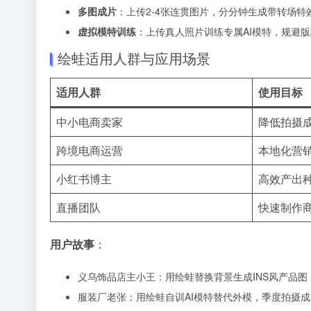
多图成片
：上传2-4张连贯图片，分分钟生成带转场特
虚拟模特训练
：上传真人照片训练专属AI模特，规避
绘蛙适用人群与应用场景
适用人群
使用目标
中小电商卖家
降低拍摄
跨境电商运营
本地化营
小红书博主
高效产出
直播团队
快速制作
用户故事
：
义乌饰品店主小王：用绘蛙替换背景生成INS风产品图，T
服装厂老张：用绘蛙自训AI模特替代外模，季度拍摄成